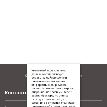
Уважаемый пользователь,
данный сайт производит
Сайт находится в процессе наполнения
обработку файлов cookie и
пользовательских данных
(информацию об ip-адресе,
местоположении, типе и версии
Контакты
операционной системы, типе и
версии браузера, источнике
переадресации на сайт, и
сведения об открытых страницах
пользователя) в целях улучшения