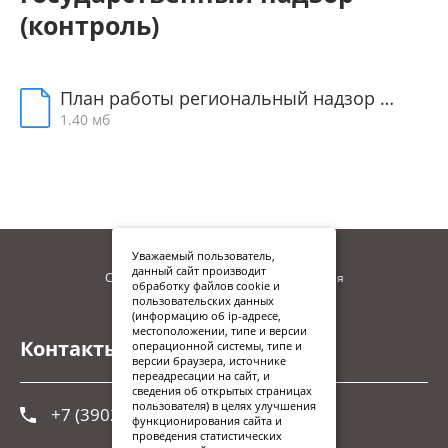
(контроль)
План работы региональный надзор 2024
1.40 мб
Уважаемый пользователь,
данный сайт производит
Сайт находится в процессе наполнения
обработку файлов cookie и
пользовательских данных
(информацию об ip-адресе,
местоположении, типе и версии
Контакты
операционной системы, типе и
версии браузера, источнике
переадресации на сайт, и
сведения об открытых страницах
пользователя) в целях улучшения
+7 (3902) 248-026
функционирования сайта и
проведения статистических