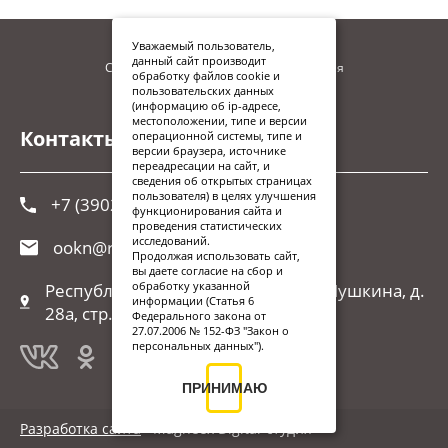
Уважаемый пользователь,
данный сайт производит
Сайт находится в процессе наполнения
обработку файлов cookie и
пользовательских данных
(информацию об ip-адресе,
местоположении, типе и версии
Контакты
операционной системы, типе и
версии браузера, источнике
переадресации на сайт, и
сведения об открытых страницах
пользователя) в целях улучшения
+7 (3902) 248-026
функционирования сайта и
проведения статистических
исследований.
ookn@r-19.ru
Продолжая использовать сайт,
вы даете согласие на сбор и
обработку указанной
Республика Хакасия, г. Абакан, ул.Пушкина, д.
информации (Статья 6
28а, стр. 1
Федерального закона от
27.07.2006 № 152-ФЗ "Закон о
персональных данных").
ПРИНИМАЮ
Разработка сайта
Magneex Digital-студия