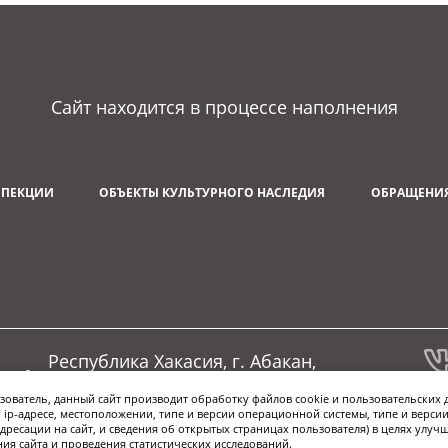
Сайт находится в процессе наполнения
СПЕКЦИИ
ОБЪЕКТЫ КУЛЬТУРНОГО НАСЛЕДИЯ
ОБРАЩЕНИЯ
Республика Хакасия, г. Абакан,
ул.Пушкина, д. 28а, стр. 1
ователь, данный сайт производит обработку файлов cookie и пользовательских 
ip-адресе, местоположении, типе и версии операционной системы, типе и версии
дресации на сайт, и сведения об открытых страницах пользователя) в целях улуч
я сайта и проведения статистических исследований.