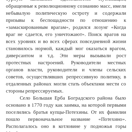
обращенные к революционному сознанию масс, имели
небывалую политическую остроту и содержали
призывы к беспощадности по отношению к
«замаскированным врагам», родился лозунг «Когда
враг не сдается, его уничтожают». Поиск врагов на
всех уровнях и во всех сферах повседневной жизни
становилось нормой, каждый мог оказаться врагом,
диверсантом и т.д. Эти меры вызывали рост
протестных настроений. Руководители местных
органов власти, руководители и члены сельских
советов, осуществлявших репрессивную политику, в
отдаленных районах могли стать объектами мести со
стороны репрессируемых.
Село Большая Ерба Боградского района было
основано в 1770 году как заимка, на которой первыми
поселились братья купцы-Потехины. От их фамилии
пошло первоначальное название «Потехино».
Располагалось оно в котловине у подножья горы