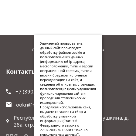
Уважаемый пользователь,
данный сайт производит
Сайт находится в процессе наполнения
обработку файлов cookie и
пользовательских данных
(информацию об ip-адресе,
местоположении, типе и версии
Контакты
операционной системы, типе и
версии браузера, источнике
переадресации на сайт, и
сведения об открытых страницах
пользователя) в целях улучшения
+7 (3902) 248-026
функционирования сайта и
проведения статистических
исследований.
ookn@r-19.ru
Продолжая использовать сайт,
вы даете согласие на сбор и
обработку указанной
Республика Хакасия, г. Абакан, ул.Пушкина, д.
информации (Статья 6
28а, стр. 1
Федерального закона от
27.07.2006 № 152-ФЗ "Закон о
персональных данных").