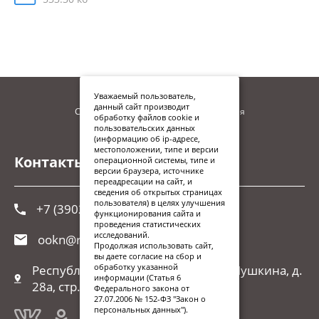
Уважаемый пользователь,
данный сайт производит
Сайт находится в процессе наполнения
обработку файлов cookie и
пользовательских данных
(информацию об ip-адресе,
местоположении, типе и версии
Контакты
операционной системы, типе и
версии браузера, источнике
переадресации на сайт, и
сведения об открытых страницах
пользователя) в целях улучшения
+7 (3902) 248-026
функционирования сайта и
проведения статистических
исследований.
ookn@r-19.ru
Продолжая использовать сайт,
вы даете согласие на сбор и
обработку указанной
Республика Хакасия, г. Абакан, ул.Пушкина, д.
информации (Статья 6
28а, стр. 1
Федерального закона от
27.07.2006 № 152-ФЗ "Закон о
персональных данных").