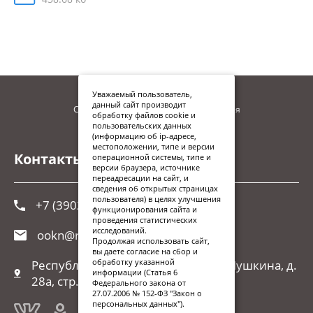
Уважаемый пользователь,
данный сайт производит
Сайт находится в процессе наполнения
обработку файлов cookie и
пользовательских данных
(информацию об ip-адресе,
местоположении, типе и версии
Контакты
операционной системы, типе и
версии браузера, источнике
переадресации на сайт, и
сведения об открытых страницах
пользователя) в целях улучшения
+7 (3902) 248-026
функционирования сайта и
проведения статистических
исследований.
ookn@r-19.ru
Продолжая использовать сайт,
вы даете согласие на сбор и
обработку указанной
Республика Хакасия, г. Абакан, ул.Пушкина, д.
информации (Статья 6
28а, стр. 1
Федерального закона от
27.07.2006 № 152-ФЗ "Закон о
персональных данных").