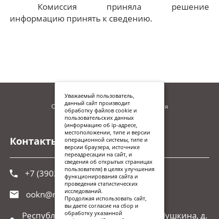
Комиссия приняла решение
информацию принять к сведению.
Уважаемый пользователь,
данный сайт производит
Сайт находится в процессе наполнения
обработку файлов cookie и
пользовательских данных
(информацию об ip-адресе,
местоположении, типе и версии
Контакты
операционной системы, типе и
версии браузера, источнике
переадресации на сайт, и
сведения об открытых страницах
пользователя) в целях улучшения
+7 (3902) 248-026
функционирования сайта и
проведения статистических
исследований.
ookn@r-19.ru
Продолжая использовать сайт,
вы даете согласие на сбор и
обработку указанной
Республика Хакасия, г. Абакан, ул.Пушкина, д.