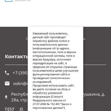
Уважаемый пользователь,
данный сайт производит
Сайт находится в процессе наполнения
обработку файлов cookie и
пользовательских данных
(информацию об ip-адресе,
местоположении, типе и версии
Контакты
операционной системы, типе и
версии браузера, источнике
переадресации на сайт, и
сведения об открытых страницах
пользователя) в целях улучшения
+7 (3902) 248-026
функционирования сайта и
проведения статистических
исследований.
ookn@r-19.ru
Продолжая использовать сайт,
вы даете согласие на сбор и
обработку указанной
Республика Хакасия, г. Абакан, ул.Пушкина, д.
информации (Статья 6
28а, стр. 1
Федерального закона от
27.07.2006 № 152-ФЗ "Закон о
персональных данных").