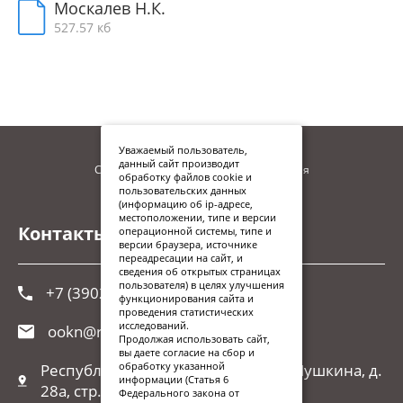
Москалев Н.К.
527.57 кб
Уважаемый пользователь,
данный сайт производит
Сайт находится в процессе наполнения
обработку файлов cookie и
пользовательских данных
(информацию об ip-адресе,
местоположении, типе и версии
Контакты
операционной системы, типе и
версии браузера, источнике
переадресации на сайт, и
сведения об открытых страницах
пользователя) в целях улучшения
+7 (3902) 248-026
функционирования сайта и
проведения статистических
исследований.
ookn@r-19.ru
Продолжая использовать сайт,
вы даете согласие на сбор и
обработку указанной
Республика Хакасия, г. Абакан, ул.Пушкина, д.
информации (Статья 6
28а, стр. 1
Федерального закона от