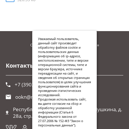
Уважаемый пользователь,
данный сайт производит
Сайт находится в процессе наполнения
обработку файлов cookie и
пользовательских данных
(информацию об ip-адресе,
местоположении, типе и версии
Контакты
операционной системы, типе и
версии браузера, источнике
переадресации на сайт, и
сведения об открытых страницах
пользователя) в целях улучшения
+7 (3902) 248-026
функционирования сайта и
проведения статистических
исследований.
ookn@r-19.ru
Продолжая использовать сайт,
вы даете согласие на сбор и
обработку указанной
Республика Хакасия, г. Абакан, ул.Пушкина, д.
информации (Статья 6
28а, стр. 1
Федерального закона от
27.07.2006 № 152-ФЗ "Закон о
персональных данных").