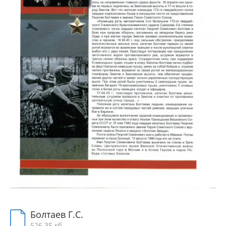
Болтаев Г.С.
526.35 кб