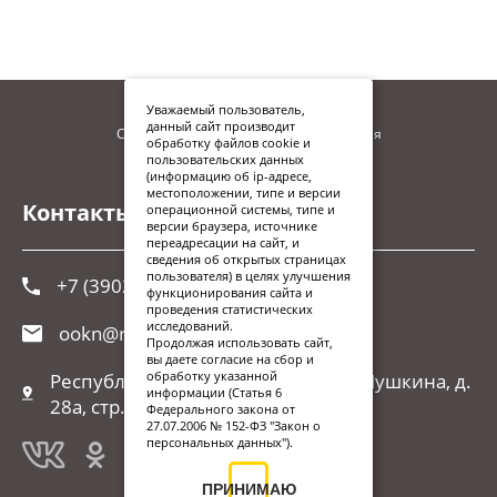
Уважаемый пользователь,
данный сайт производит
Сайт находится в процессе наполнения
обработку файлов cookie и
пользовательских данных
(информацию об ip-адресе,
местоположении, типе и версии
Контакты
операционной системы, типе и
версии браузера, источнике
переадресации на сайт, и
сведения об открытых страницах
пользователя) в целях улучшения
+7 (3902) 248-026
функционирования сайта и
проведения статистических
исследований.
ookn@r-19.ru
Продолжая использовать сайт,
вы даете согласие на сбор и
обработку указанной
Республика Хакасия, г. Абакан, ул.Пушкина, д.
информации (Статья 6
28а, стр. 1
Федерального закона от
27.07.2006 № 152-ФЗ "Закон о
персональных данных").
ПРИНИМАЮ